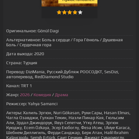
Оригинальное:
Gönül Dagi
Альтернативное:
Боль в сердце / Гора Гёнюль / Душевная
Боль / Сердечная гора
Дата выхода:
2020
Страна:
Турция
Перевод:
DiziMania, Русский Дубляж РООСОДКТ, SesDizi,
автоперевод, RedDiamond Studio
Канал:
TRT 1
Жанр:
2026
/
Комедия
/
Драма
Режиссер:
Yahya Samanci
Актеры:
Халиль Эргюн, Nuri Gökasan, Рухи Сары, Hasan Elmas,
Чагла Озавджи, Гулхан Текин, Назли Пинар Кая, Гюльсим
Али, Эрдал Джиндорук, Явуз Сепетчи, Утку Атеш, Эргюн
Куюджу, Ecem Özkaya, Эсер Еюбоглу, Феза Исик, Ulviye Karaca,
Шебнем Диллигиль, Ферди Санджар, Берк Атан, Halil Ibrahim
Kalaycioglu, Semih Ertürk, Саит Сечкин, Джихат Сувариоглу,