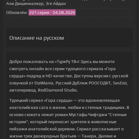
Али Дюшенкалкар, Эге Айдан
Обновлён:
221 серия - 04.08.2026
Описание на русском
Добро пожаловать на «ТуркРу ТВ»! Здесь вы можете
смотреть онлайн все серии турецкого сериала «Гора
сердца» подряд в HD-качестве. Доступны версии с русской
озвучкой от DiziMania, Русский Дубляж РООСОДКТ, SesDizi,
автоперевод, RedDiamond Studio.
Турецкий сериал «Гора сердца» — это вдохновляющая
анатолийская сага о жизни, любви и степных традициях. В
основе сюжета лежит роман Мустафы Чифтджи "Степные
истории", который переносит зрителя в живописные
пейзажи анатолийской деревни. Сериал рассказывает о
жизни трех двоюродных братьев — Танера, Дилеке и