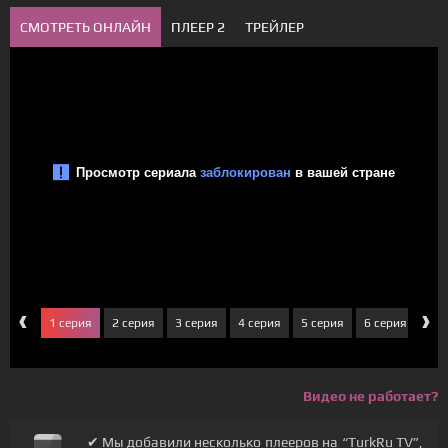
СМОТРЕТЬ ОНЛАЙН
ПЛЕЕР 2
ТРЕЙЛЕР
‹
›
1 серия
2 серия
3 серия
4 серия
5 серия
6 серия
7 с
Видео не работает?
✔ Мы добавили несколько плееров на “TurkRu TV”,