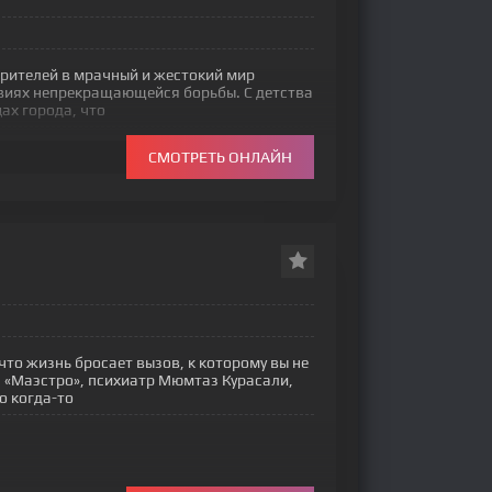
зрителей в мрачный и жестокий мир
овиях непрекращающейся борьбы. С детства
ах города, что
СМОТРЕТЬ ОНЛАЙН
что жизнь бросает вызов, к которому вы не
а «Маэстро», психиатр Мюмтаз Курасали,
о когда-то