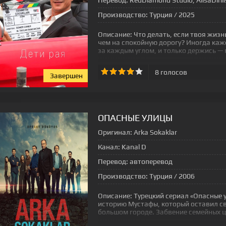
Перевод:
RedDiamond Studio, AlisaDirili
Производство:
Турция / 2025
Описание:
Что делать, если твоя жизн
чем на спокойную дорогу? Иногда каж
за каждым углом, и только держись — 
8
голосов
Завершен
[xfgiven_status-seriala]
ОПАСНЫЕ УЛИЦЫ
Оригинал:
Arka Sokaklar
Канал:
Kanal D
Перевод:
автоперевод
Производство:
Турция / 2006
Описание:
Турецкий сериал «Опасные
историю Мустафы, который оставил с
большом городе. Забвение семейных ц