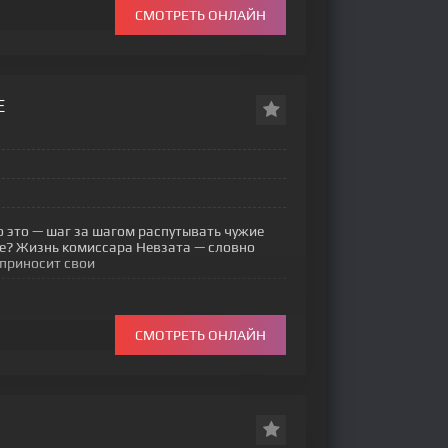
СМОТРЕТЬ ОНЛАЙН
Е
 это — шаг за шагом распутывать чужие
е? Жизнь комиссара Невзата — словно
 приносит свои
СМОТРЕТЬ ОНЛАЙН