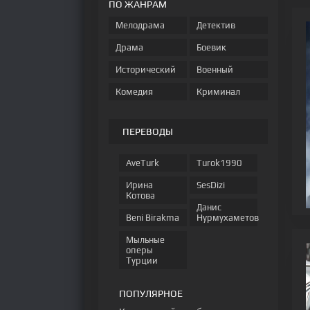
ПО ЖАНРАМ
Мелодрама
Детектив
Драма
Боевик
Исторический
Военный
Комедия
Криминал
ПЕРЕВОДЫ
AveTurk
Turok1990
Ирина
SesDizi
Котова
Данис
Beni Birakma
Нурмухаметов
Мыльные
оперы
Турции
ПОПУЛЯРНОЕ