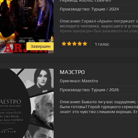
Перевод:
RuDub, ColdFilm
Производство:
Турция / 2024
Описание:
Сериал «Арьен» погружает 
молодого человека, выросшего в усл
Арьен вынужден был выживать на улиц
1
голос
Завершен
[xfgiven_status-seriala]
МАЭСТРО
Оригинал:
Maestro
Производство:
Турция / 2026
Описание:
Бывало ли у вас ощущение, 
были готовы? Герой турецкого сериал
знает это чувство слишком хорошо. Ег