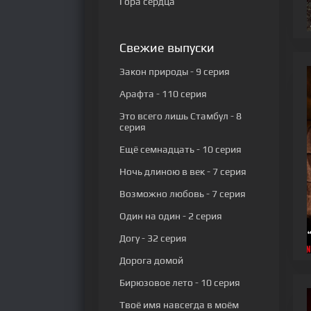
Гора сердца
Свежие выпуски
Закон природы
- 9 серия
Арафта
- 110 серия
Это всего лишь Стамбул
- 8
серия
Ещё семнадцать
- 10 серия
Ночь длиною в век
- 7 серия
Возможно любовь
- 7 серия
Один на один
- 2 серия
Догу
- 32 серия
Дорога домой
Бирюзовое лето
- 10 серия
Твоё имя навсегда в моём