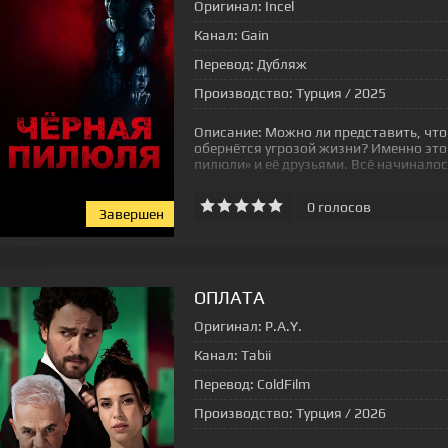
Оригинал:
Incel
Канал:
Gain
Перевод:
Дубляж
Производство:
Турция / 2025
Описание:
Можно ли представить, что
обернётся угрозой жизни? Именно это
пилюли» и её друзьями. Всё начиналос
0
голосов
Завершен
[xfgiven_status-seriala]
ОПЛАТА
Оригинал:
P.A.Y.
Канал:
Tabii
Перевод:
ColdFilm
Производство:
Турция / 2026