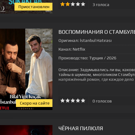
3
голоса
Приостановлен
[xfgiven_status-seriala]
ВОСПОМИНАНИЯ О СТАМБУЛ
Оригинал:
İstanbul Hatırası
Канал:
Netflix
Производство:
Турция / 2026
Описание:
Задумывались ли вы, каково
тайны в шумном, многоликом Стамбул
напряжённый роман, где каждое дело
0
голосов
Скоро на сайте
[xfgiven_status-seriala]
ЧЁРНАЯ ПИЛЮЛЯ