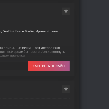
o, SesDizi, Force Media, Ирина Котова
на привычные вещи — вот автовокзал,
ят, всё вроде бы просто. А если копнуть
асадом прячется
СМОТРЕТЬ ОНЛАЙН