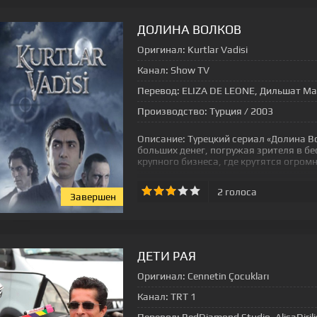
ДОЛИНА ВОЛКОВ
Оригинал:
Kurtlar Vadisi
Канал:
Show TV
Перевод:
ELIZA DE LEONE, Дильшат Ма
Производство:
Турция / 2003
Описание:
Турецкий сериал «Долина Во
больших денег, погружая зрителя в бе
крупного бизнеса, где крутятся огро
2
голоса
Завершен
[xfgiven_status-seriala]
ДЕТИ РАЯ
Оригинал:
Cennetin Çocukları
Канал:
TRT 1