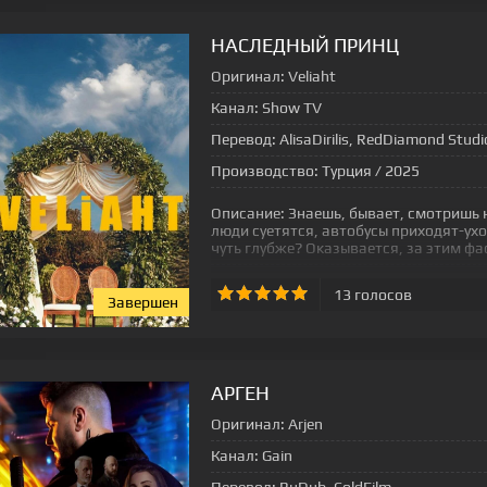
НАСЛЕДНЫЙ ПРИНЦ
Оригинал:
Veliaht
Канал:
Show TV
Перевод:
AlisaDirilis, RedDiamond Studi
Производство:
Турция / 2025
Описание:
Знаешь, бывает, смотришь 
люди суетятся, автобусы приходят-уход
чуть глубже? Оказывается, за этим ф
13
голосов
Завершен
[xfgiven_status-seriala]
АРГЕН
Оригинал:
Arjen
Канал:
Gain