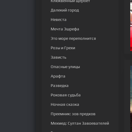
Клюквенный щербет
Далекий город
Невеста
Мечта Эшрефа
Это море переполнится
Розы и Грехи
Зависть
Опасные улицы
Арафта
Разведка
Роковая судьба
Ночная сказка
Преемник: зов предков
Мехмед: Султан Завоевателей