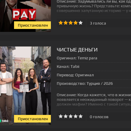
Описание:
Задумывались ли вы, как о
привычную жизнь? Представьте: компа
совершенно запутанную историю — у н
3
голоса
Приостановлен
[xfgiven_status-seriala]
ЧИСТЫЕ ДЕНЬГИ
Оригинал:
Temiz para
Канал:
Tabii
Перевод:
Оригинал
Производство:
Турция / 2026
Описание:
Когда кажется, что в жизни
появляется неожиданный поворот — ка
должен мафии? Именно с такой ситуа
0
голосов
Приостановлен
[xfgiven_status-seriala]