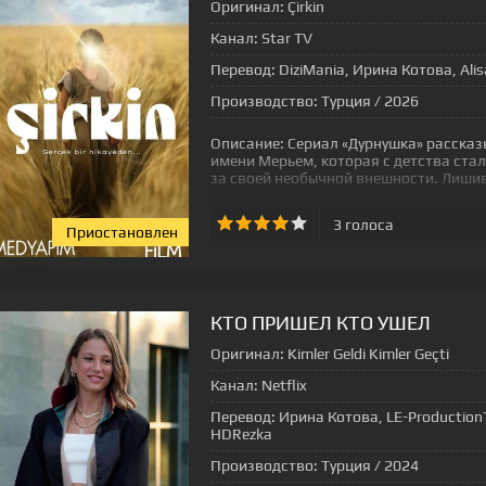
Оригинал:
Çirkin
Канал:
Star TV
Перевод:
DiziMania, Ирина Котова, Alisa
Производство:
Турция / 2026
Описание:
Сериал «Дурнушка» рассказ
имени Мерьем, которая с детства ста
за своей необычной внешности. Лиши
3
голоса
Приостановлен
[xfgiven_status-seriala]
КТО ПРИШЕЛ КТО УШЕЛ
Оригинал:
Kimler Geldi Kimler Geçti
Канал:
Netflix
Перевод:
Ирина Котова, LE-ProductionTV
HDRezka
Производство:
Турция / 2024