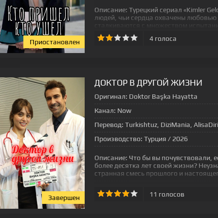
Описание:
Турецкий сериал «Kimler Gel
людей, чьи сердца охвачены любовью 
сталкиваются с множеством испытани
4
голоса
Приостановлен
[xfgiven_status-seriala]
ДОКТОР В ДРУГОЙ ЖИЗНИ
Оригинал:
Doktor Başka Hayatta
Канал:
Now
Перевод:
Turkishtuz, DiziMania, AlisaDir
Производство:
Турция / 2026
Описание:
Что бы вы почувствовали, 
более десятка лет своей жизни? Неуз
странная смесь прошлого и настоящег
11
голосов
Завершен
[xfgiven_status-seriala]