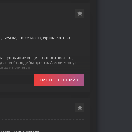
o, SesDizi, Force Media, Ирина Котова
на привычные вещи — вот автовокзал,
ят, всё вроде бы просто. А если копнуть
асадом прячется
СМОТРЕТЬ ОНЛАЙН