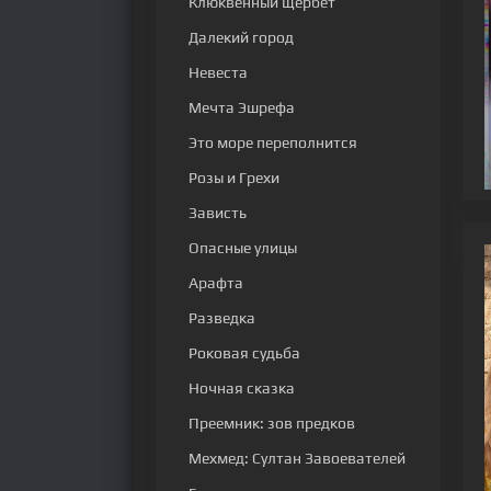
Клюквенный щербет
Далекий город
Невеста
Мечта Эшрефа
Это море переполнится
Розы и Грехи
Зависть
Опасные улицы
Арафта
Разведка
Роковая судьба
Ночная сказка
Преемник: зов предков
Мехмед: Султан Завоевателей