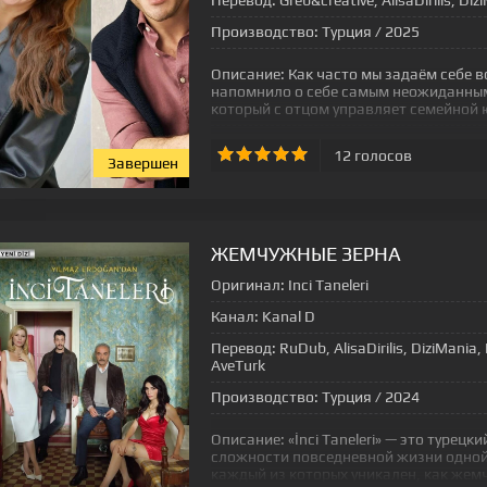
Перевод:
Greb&creative, AlisaDirilis, D
Производство:
Турция / 2025
Описание:
Как часто мы задаём себе в
напомнило о себе самым неожиданным
который с отцом управляет семейной
12
голосов
Завершен
[xfgiven_status-seriala]
ЖЕМЧУЖНЫЕ ЗЕРНА
Оригинал:
Inci Taneleri
Канал:
Kanal D
Перевод:
RuDub, AlisaDirilis, DiziMani
AveTurk
Производство:
Турция / 2024
Описание:
«İnci Taneleri» — это турец
сложности повседневной жизни одной
каждый из которых уникален, как жем