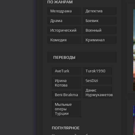
ПО ЖАНРАМ
Мелодрама
Детектив
Драма
Боевик
Исторический
Военный
Комедия
Криминал
ПЕРЕВОДЫ
AveTurk
Turok1990
Ирина
SesDizi
Котова
Данис
Beni Birakma
Нурмухаметов
Мыльные
оперы
Турции
ПОПУЛЯРНОЕ