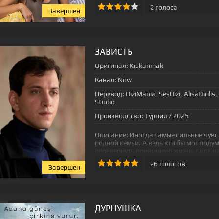
2
голоса
Завершен
[xfgiven_status-seriala]
ЗАВИСТЬ
Оригинал:
Kıskanmak
Канал:
Now
Перевод:
DiziMania, SesDizi, AlisaDiril
Studio
Производство:
Турция / 2025
Описание:
Иногда самые сильные чувс
родной семьи. А ведь кто бы мог поду
перевернуть привычную жизнь с ног на
26
голосов
Завершен
[xfgiven_status-seriala]
ДУРНУШКА