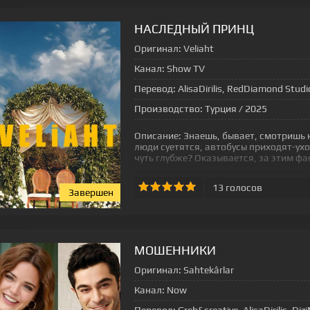
НАСЛЕДНЫЙ ПРИНЦ
Оригинал:
Veliaht
Канал:
Show TV
Перевод:
AlisaDirilis, RedDiamond Studi
Производство:
Турция / 2025
Описание:
Знаешь, бывает, смотришь 
люди суетятся, автобусы приходят-уход
чуть глубже? Оказывается, за этим ф
13
голосов
Завершен
[xfgiven_status-seriala]
МОШЕННИКИ
Оригинал:
Sahtekârlar
Канал:
Now