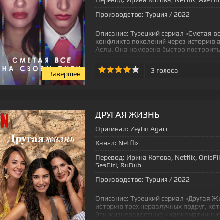
Перевод:
Ирина Котова, Netflix, AveTurk,
Производство:
Турция / 2022
Описание:
Турецкий сериал «Сметая вс
конфликта поколений через историю 
Аслы. Она намерена быстро построить
3
голоса
Завершен
[xfgiven_status-seriala]
ДРУГАЯ ЖИЗНЬ
Оригинал:
Zeytin Agaci
Канал:
Netflix
Перевод:
Ирина Котова, Netflix, OnisFilm
SesDizi, RuDub
Производство:
Турция / 2022
Описание:
Турецкий сериал «Другая Ж
историю трех неразлучных подруг, кот
Эти жизнерадостные и харизматичны