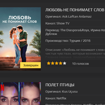
ЛЮБОВЬ НЕ ПОНИМАЕТ СЛОВ
Оригинал:
Ask Laftan Anlamaz
Канал:
Show TV
Перевод:
The Diaspora&Roya, Ирина Ко
Дубляж
Производство:
Турция / 2016
Описание:
«Любовь не понимает слов»
чистых чувствах, которые возникают 
Главная героиня, трудолюбивая пров
10
голосов
Завершен
[xfgiven_status-seriala]
ПОЛЕТ ПТИЦЫ
Оригинал:
Kus Uçusu
Канал:
Netflix