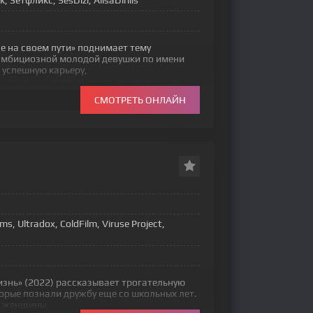
 Зетфликс, SesDizi, AlisaDirilis
е на своем пути» поднимает тему
амбициозной молодой девушки по имени
 успешную карьеру,
СМОТРЕТЬ ОНЛАЙН
s, Ultradox, ColdFilm, Viruse Project,
изнь» (2022) рассказывает трогательную
орые познали дружбу еще со школьных лет.
е женщины