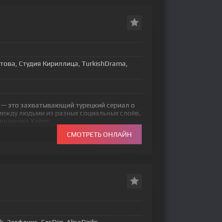
това, Студия Кириллица, TurkishDrama,
 — это захватывающий турецкий сериал о
между людьми из разных социальных слоёв.
инциалка Хайят,
СМОТРЕТЬ ОНЛАЙН