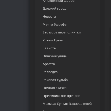
Клюквенный щербет
Далекий город
Невеста
Мечта Эшрефа
Это море переполнится
Розы и Грехи
Зависть
Опасные улицы
Арафта
Разведка
Роковая судьба
Ночная сказка
Преемник: зов предков
Мехмед: Султан Завоевателей