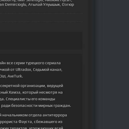
lan Demircioglu, Атылай Улуышык, Озгюр
айн все серии турецкого сериала
чкой от Ultradox, Седьмой канал,
izi, AveTurk.
 секретной организации, ведущей
ный Хамза, который несмотря на
да. Специалисты его команды
 ради безопасности мирных граждан.
й начальником отдела антитеррора
ррориста Фауста, сбежавшего из
оких терактов, угрожающих всей