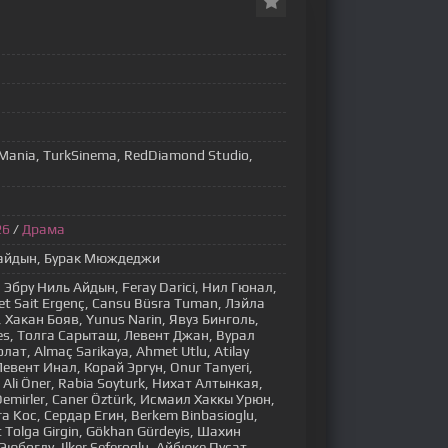
iMania, TurkSinema, RedDiamond Studio,
26
/
Драма
кайдын, Бурак Мюждеджи
 Эбру Ниль Айдын, Feray Darici, Нил Гюнал,
 Sait Ergenç, Cansu Büsra Tuman, Лэйла
 Хакан Бояв, Yunus Narin, Явуз Бинголь,
tes, Толга Сарыташ, Левент Джан, Вурал
т, Almaç Sarikaya, Ahmet Utlu, Atilay
Левент Инал, Корай Эргун, Onur Tanyeri,
, Ali Öner, Rabia Soyturk, Нихат Алтынкая,
Demirler, Caner Öztürk, Исмаил Хаккы Урюн,
a Koc, Сердар Егин, Berkem Binbasioglu,
Tolga Girgin, Gökhan Gürdeyis, Шахин
боглу, Ilker Seferoglu, Айбюке Пусат,