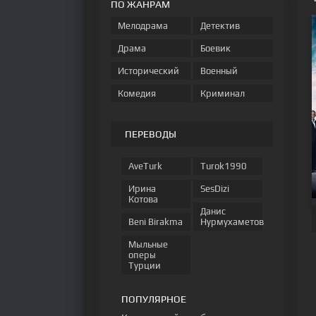
ПО ЖАНРАМ
Мелодрама
Детектив
Драма
Боевик
Исторический
Военный
Комедия
Криминал
ПЕРЕВОДЫ
AveTurk
Turok1990
Ирина
SesDizi
Котова
Данис
Beni Birakma
Нурмухаметов
Мыльные
оперы
Турции
ПОПУЛЯРНОЕ