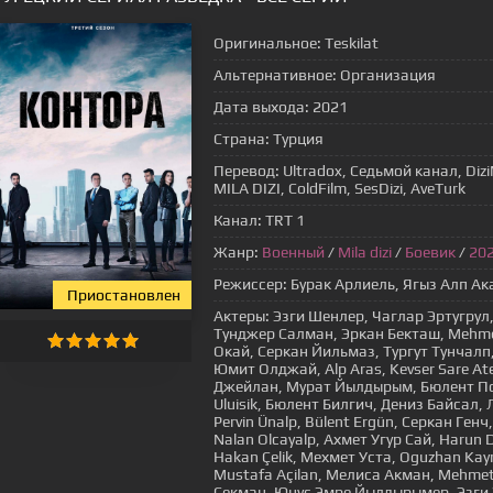
Оригинальное:
Teskilat
Альтернативное:
Организация
Дата выхода:
2021
Страна:
Турция
Перевод:
Ultradox, Седьмой канал, Diz
MILA DIZI, ColdFilm, SesDizi, AveTurk
Канал:
TRT 1
Жанр:
Военный
/
Mila dizi
/
Боевик
/
20
Режиссер:
Бурак Арлиель, Ягыз Алп А
Приостановлен
Актеры:
Эзги Шенлер, Чаглар Эртугрул,
Тунджер Салман, Эркан Бекташ, Mehmet
Окай, Серкан Йильмаз, Тургут Тунчалп,
Юмит Олджай, Alp Aras, Kevser Sare A
Джейлан, Мурат Йылдырым, Бюлент Пола
Uluisik, Бюлент Билгич, Дениз Байсал, 
Pervin Ünalp, Bülent Ergün, Серкан Генч
Nalan Olcayalp, Ахмет Угур Сай, Harun 
Hakan Çelik, Мехмет Уста, Oguzhan Kayr
Mustafa Açilan, Мелиса Акман, Mehmet 
Секман, Юнус Эмре Йылдырымер, Эзги Эю