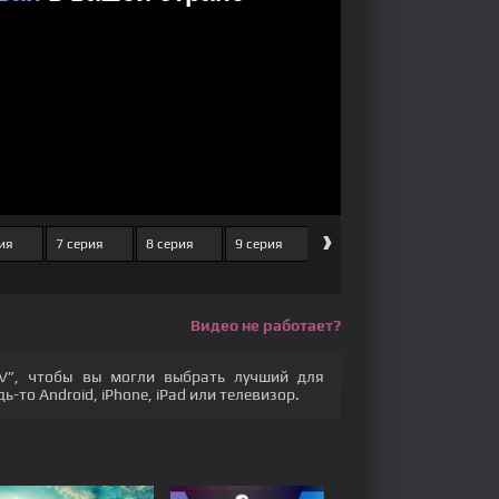
›
ия
7 серия
8 серия
9 серия
10 серия
11 серия
Видео не работает?
V”, чтобы вы могли выбрать лучший для
-то Android, iPhone, iPad или телевизор.