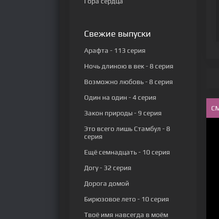
Гора сердца
Свежие выпуски
Арафта
- 113 серия
Ночь длиною в век
- 8 серия
Возможно любовь
- 8 серия
Один на один
- 4 серия
С
Закон природы
- 9 серия
Это всего лишь Стамбул
- 8
серия
Ещё семнадцать
- 10 серия
Догу
- 32 серия
Дорога домой
Бирюзовое лето
- 10 серия
Твоё имя навсегда в моём