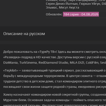
Серен Дениз Йалчын, Гюркан Уйгун, Di
Эльмас, Месут Акуста
Обновлён:
184 серия - 04.08.2026
Описание на русском
Добро пожаловать на «ТуркРу ТВ»! Здесь вы можете смотреть онл
«Разведка» подряд в HD-качестве. Доступны версии с русской озву
DiziMania, TurkSinema, RedDiamond Studio, MILA DIZI, ColdFilm, SesD
«Teşkilat» — захватывающий турецкий сериал, рассказывающий о
борьбу с международным терроризмом. В центре сюжета — отваж
трудное детство в детском доме, стал командиром элитного отря
посвящают свои жизни защите родной страны, ежедневно рискуя
Хамзу назначают командиром новой секретной группы, созданно
Муратом-беем. Основная задача команды — поймать опасного те
нидерландской тюрьмы. Им предстоит предотвратить серию жест