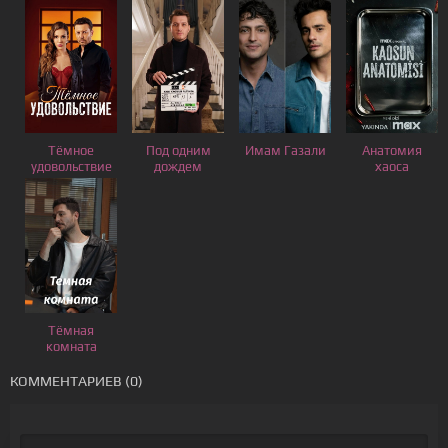
Тёмное
Под одним
Имам Газали
Анатомия
удовольствие
дождем
хаоса
Тёмная
комната
КОММЕНТАРИЕВ (0)