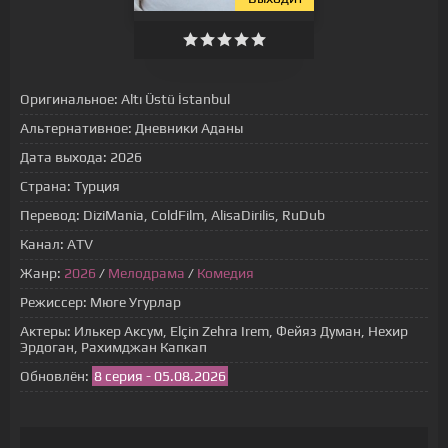
Оригинальное:
Altı Üstü İstanbul
Альтернативное:
Дневники Аданы
Дата выхода:
2026
Страна:
Турция
Перевод:
DiziMania, ColdFilm, AlisaDirilis, RuDub
Канал:
ATV
Жанр:
2026
/
Мелодрама
/
Комедия
Режиссер:
Мюге Угурлар
Актеры:
Илькер Аксум, Elçin Zehra Irem, Фейяз Думан, Нехир
Эрдоган, Рахимджан Капкап
Обновлён:
8 серия - 05.08.2026