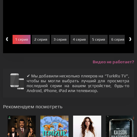
‹
›
1 серия
2 серия
3 серия
4 серия
5 серия
6 серия
7 с
Видео не работает?
✔ Мы добавили несколько плееров на “TurkRu TV”,
чтобы вы могли выбрать лучший для просмотра
последней серии на вашем устройстве, будь-то
Android, iPhone, iPad или телевизор.
Рекомендуем посмотреть