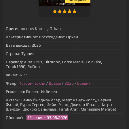
Оригинальное:
Kuruluş Orhan
Альтернативное:
Восхождение: Орхан
Дата выхода:
2025
Страна:
Турция
Перевод:
AlisaDirilis, Ultradox, Force Media, ColdFilm,
Turok1990, RuDub
Канал:
ATV
Жанр:
Исторический
/
Драма
/
2026
/
Боевик
Режиссер:
Бюлент Исбилен
Актеры:
Бенну Йылдырымлар, Мерт Языджыоглу, Барыш
Фалай, Бурак Серген, Йийит Учан, Джихан Юналь, Чагры
Шенсой, Шюкрю Озйылдыз, Faruk Aran, Mahassine Merabet
Обновлён:
46 серия - 03.08.2026