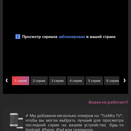
‹
›
1 серия
2 серия
3 серия
4 серия
5 серия
6 серия
7 с
Видео не работает?
✔ Мы добавили несколько плееров на “TurkRu TV”,
чтобы вы могли выбрать лучший для просмотра
последней серии на вашем устройстве, будь-то
Android, iPhone, iPad или телевизор.