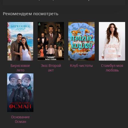
Рекомендуем посмотреть
Бирюзовое
Эхо: Второй
Клуб чистоты
Стамбул моя
лето
акт
любовь
Основание
Осман