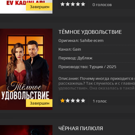
0
голосов
Завершен
[xfgiven_status-seriala]
ТЁМНОЕ УДОВОЛЬСТВИЕ
Оригинал:
Sahibe ecem
Канал:
Gain
Перевод:
Дубляж
Производство:
Турция / 2025
Описание:
Почему иногда приходится и
расскажешь? Так случилось и с главно
удовольствие». Она оказалась в такой
1
голос
Завершен
[xfgiven_status-seriala]
ЧЁРНАЯ ПИЛЮЛЯ