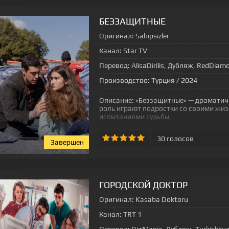
БЕЗЗАЩИТНЫЕ
Оригинал:
Sahipsizler
Канал:
Star TV
Перевод:
AlisaDirilis, Дубляж, RedDiamo
Производство:
Турция / 2024
Описание:
«Беззащитные» — драматичн
роль играют подростки со своими жи
испытаниями судьбы.
30
голосов
Завершен
[xfgiven_status-seriala]
ГОРОДСКОЙ ДОКТОР
Оригинал:
Kasaba Doktoru
Канал:
TRT 1