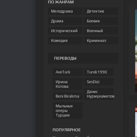
ПО ЖАНРАМ
Мелодрама
Детектив
Драма
Боевик
Исторический
Военный
Комедия
Криминал
ПЕРЕВОДЫ
AveTurk
Turok1990
Ирина
SesDizi
Котова
Данис
Beni Birakma
Нурмухаметов
Мыльные
оперы
Турции
ПОПУЛЯРНОЕ