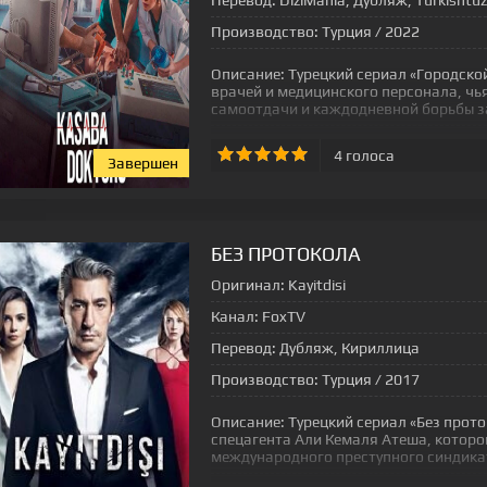
Перевод:
DiziMania, Дубляж, Turkishtuz,
Производство:
Турция / 2022
Описание:
Турецкий сериал «Городско
врачей и медицинского персонала, чь
самоотдачи и каждодневной борьбы з
4
голоса
Завершен
[xfgiven_status-seriala]
БЕЗ ПРОТОКОЛА
Оригинал:
Kayitdisi
Канал:
FoxTV
Перевод:
Дубляж, Кириллица
Производство:
Турция / 2017
Описание:
Турецкий сериал «Без прот
спецагента Али Кемаля Атеша, которо
международного преступного синдикат