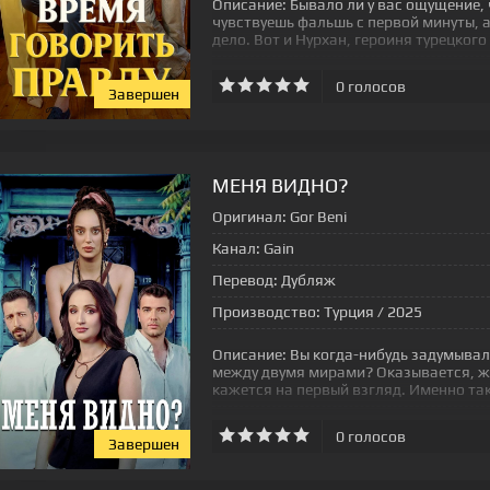
Описание:
Бывало ли у вас ощущение, 
чувствуешь фальшь с первой минуты, 
дело. Вот и Нурхан, героиня турецкого
0
голосов
Завершен
[xfgiven_status-seriala]
МЕНЯ ВИДНО?
Оригинал:
Gor Beni
Канал:
Gain
Перевод:
Дубляж
Производство:
Турция / 2025
Описание:
Вы когда-нибудь задумывали
между двумя мирами? Оказывается, жи
кажется на первый взгляд. Именно та
0
голосов
Завершен
[xfgiven_status-seriala]