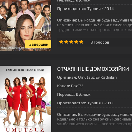
Перевод:
Дубляж
Производство:
Турция / 2014
Описание:
Вы когда-нибудь задумывал
изменить всю жизнь? Асья с самого д
трудностями — она выросла в детском 
8
голосов
Завершен
[xfgiven_status-seriala]
ОТЧАЯННЫЕ ДОМОХОЗЯЙКИ
Оригинал:
Umutsuz Ev Kadinlari
Канал:
FoxTV
Перевод:
Дубляж
Производство:
Турция / 2011
Описание:
Вы когда-нибудь задумывал
идеальной только снаружи? Красивые
улыбающиеся семьи — всё это легко п