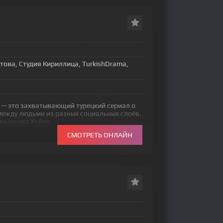
това, Студия Кириллица, TurkishDrama,
 — это захватывающий турецкий сериал о
между людьми из разных социальных слоёв.
инциалка Хайят,
СМОТРЕТЬ ОНЛАЙН