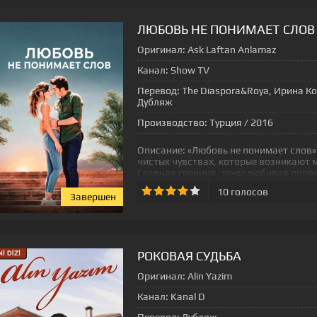
ЛЮБОВЬ НЕ ПОНИМАЕТ СЛОВ
Оригинал:
Ask Laftan Anlamaz
Канал:
Show TV
Перевод:
The Diaspora&Roya, Ирина Ко
Дубляж
Производство:
Турция / 2016
Описание:
«Любовь не понимает слов»
чистых чувствах, которые возникают 
Главная героиня, трудолюбивая пров
10
голосов
Завершен
[xfgiven_status-seriala]
РОКОВАЯ СУДЬБА
Оригинал:
Alin Yazim
Канал:
Kanal D