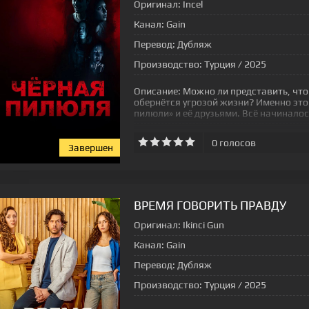
Оригинал:
Incel
Канал:
Gain
Перевод:
Дубляж
Производство:
Турция / 2025
Описание:
Можно ли представить, что
обернётся угрозой жизни? Именно это
пилюли» и её друзьями. Всё начиналос
0
голосов
Завершен
[xfgiven_status-seriala]
ВРЕМЯ ГОВОРИТЬ ПРАВДУ
Оригинал:
Ikinci Gun
Канал:
Gain
Перевод:
Дубляж
Производство:
Турция / 2025