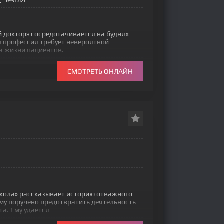
 SesDizi
й доктор» сосредотачивается на буднях
я профессия требует невероятной
а жизни пациентов.
СМОТРЕТЬ ОНЛАЙН
окола» рассказывает историю отважного
му поручено предотвратить деятельность
а. Ему удается