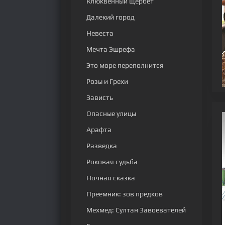
Клюквенный щербет
Далекий город
Невеста
Мечта Эшрефа
Это море переполнится
Розы и Грехи
Зависть
Опасные улицы
Арафта
Разведка
Роковая судьба
Ночная сказка
Преемник: зов предков
Мехмед: Султан Завоевателей