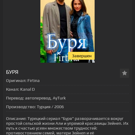
Завершен
[xfgiven_status-seriala]
БУРЯ
Оригинал:
Firtina
Канал:
Kanal D
Перевод:
автоперевод, AyTurk
Производство:
Турция / 2006
Описание:
Турецкий сериал "Буря" разворачивается вокруг
простой сельской жизни Али и упрямой красавицы Зейнеп. Их
путь к счастью усеян множеством трудностей:
противостоянием семей, матери Зейнеп и её