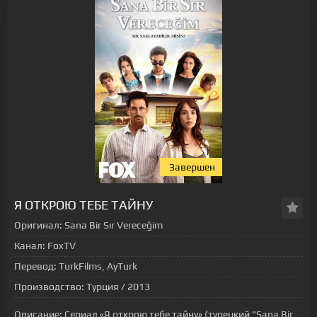
Завершен
[xfgiven_status-seriala]
Я ОТКРОЮ ТЕБЕ ТАЙНУ
Оригинал:
Sana Bir Sır Vereceğim
Канал:
FoxTV
Перевод:
TurkFilms, AyTurk
Производство:
Турция / 2013
Описание:
Сериал «Я открою тебе тайну» (турецкий "Sana Bir