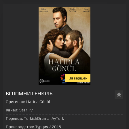
Завершен
[xfgiven_status-seriala]
ВСПОМНИ ГЁНЮЛЬ
Оригинал:
Hatirla Gönül
Канал:
Star TV
Перевод:
TurkishDrama, AyTurk
Производство:
Турция / 2015