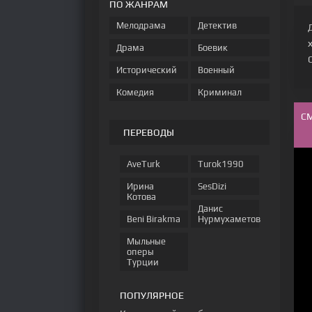
ПО ЖАНРАМ
Мелодрама
Детектив
Драма
Боевик
Исторический
Военный
Комедия
Криминал
С
ПЕРЕВОДЫ
AveTurk
Turok1990
Ирина
SesDizi
Котова
Данис
Beni Birakma
Нурмухаметов
Мыльные
оперы
Турции
ПОПУЛЯРНОЕ