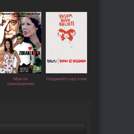
Муж по
Подумайте над этим
принуждению