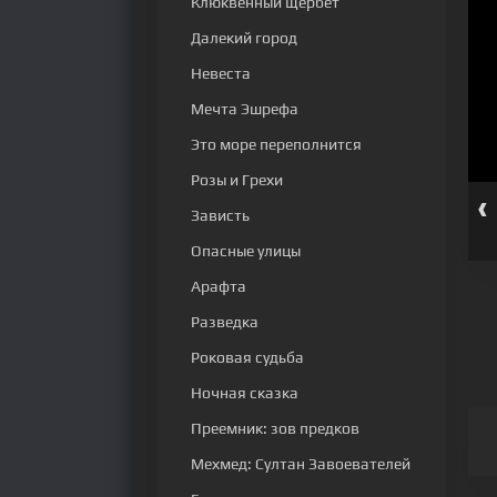
Клюквенный щербет
Далекий город
Невеста
Мечта Эшрефа
Это море переполнится
Розы и Грехи
‹
серия
56 серия
57 серия
58 серия
59 серия
60 серия
Зависть
Опасные улицы
Арафта
Разведка
Роковая судьба
Ночная сказка
Преемник: зов предков
Мехмед: Султан Завоевателей