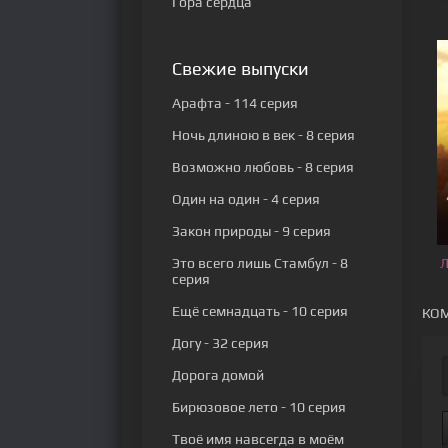
Гора сердца
Свежие выпуски
Арафта
- 114 серия
Ночь длиною в век
- 8 серия
Возможно любовь
- 8 серия
Один на один
- 4 серия
Закон природы
- 9 серия
Это всего лишь Стамбул
- 8
Л
серия
Ещё семнадцать
- 10 серия
КОМ
Догу
- 32 серия
Дорога домой
Бирюзовое лето
- 10 серия
Твоё имя навсегда в моём