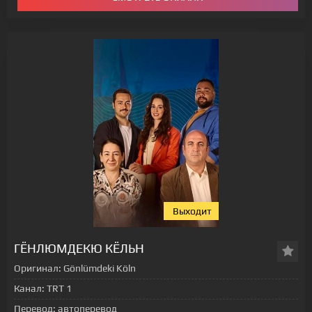
Выходит
[xfgiven_status-seriala]
ГЁНЛЮМДЕКЮ КЁЛЬН
Оригинал:
Gönlümdeki Köln
Канал:
TRT 1
Перевод:
автоперевод