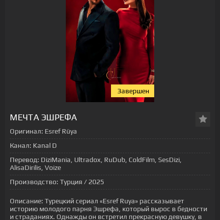
Завершен
[xfgiven_status-seriala]
МЕЧТА ЭШРЕФА
Оригинал:
Esref Rüya
Канал:
Kanal D
Перевод:
DiziMania, Ultradox, RuDub, ColdFilm, SesDizi,
AlisaDirilis, Voize
Производство:
Турция / 2025
Описание:
Турецкий сериал «Esref Ruya» рассказывает
историю молодого парня Эшрефа, который вырос в бедности
и страданиях. Однажды он встретил прекрасную девушку, в