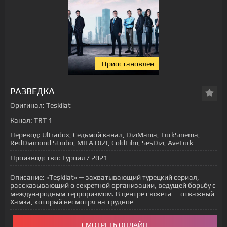
Приостановлен
[xfgiven_status-seriala]
РАЗВЕДКА
Оригинал:
Teskilat
Канал:
TRT 1
Перевод:
Ultradox, Седьмой канал, DiziMania, TurkSinema,
RedDiamond Studio, MILA DIZI, ColdFilm, SesDizi, AveTurk
Производство:
Турция / 2021
Описание:
«Teşkilat» — захватывающий турецкий сериал,
рассказывающий о секретной организации, ведущей борьбу с
международным терроризмом. В центре сюжета — отважный
Хамза, который несмотря на трудное
СМОТРЕТЬ ОНЛАЙН