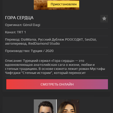
Приостановлен
[xfgiven_status-seriala]
ГОРА СЕРДЦА
Оригинал:
Gönül Dagi
Канал:
TRT 1
Перевод:
DiziMania, Русский Дубляж РООСОДКТ, SesDizi,
автоперевод, RedDiamond Studio
Производство:
Турция / 2020
Описание:
Турецкий сериал «Гора сердца» — это
вдохновляющая анатолийская сага о жизни, любви и
степных традициях. В основе сюжета лежит роман Мустафы
Чифтджи "Степные истории", который переносит
СМОТРЕТЬ ОНЛАЙН