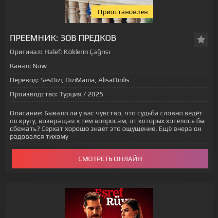
Приостановлен
[xfgiven_status-seriala]
ПРЕЕМНИК: ЗОВ ПРЕДКОВ
Оригинал:
Halef: Köklerin Çağrısı
Канал:
Now
Перевод:
SesDizi, DiziMania, AlisaDirilis
Производство:
Турция / 2025
Описание:
Бывало ли у вас чувство, что судьба словно ведёт
по кругу, возвращая к тем вопросам, от которых хотелось бы
сбежать? Серхат хорошо знает это ощущение. Ещё вчера он
радовался тихому
СМОТРЕТЬ ОНЛАЙН