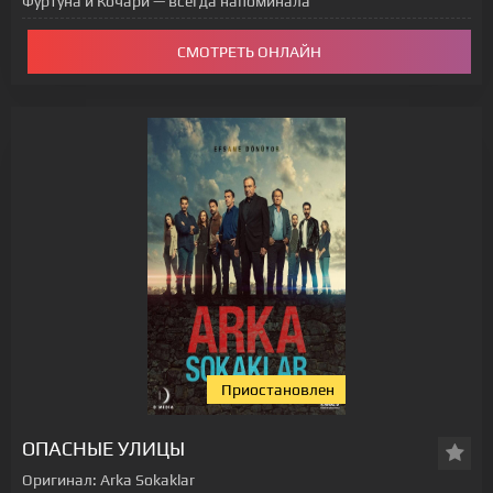
Фуртуна и Кочари — всегда напоминала
СМОТРЕТЬ ОНЛАЙН
Приостановлен
[xfgiven_status-seriala]
ОПАСНЫЕ УЛИЦЫ
Оригинал:
Arka Sokaklar