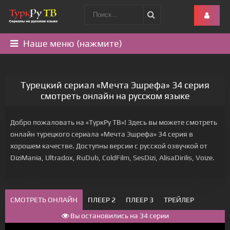
Наше меню (нажмите)
Турецкий сериал «Мечта Эшрефа» 34 серия
смотреть онлайн на русском языке
Добро пожаловать на «ТуркРу ТВ»! Здесь вы можете смотреть
онлайн турецкого сериала «Мечта Эшрефа» 34 серия в
хорошем качестве. Доступны версии с русской озвучкой от
DiziMania, Ultradox, RuDub, ColdFilm, SesDizi, AlisaDirilis, Voize.
СМОТРЕТЬ ОНЛАЙН
ПЛЕЕР 2
ПЛЕЕР 3
ТРЕЙЛЕР
Вы остановились на 34 серии