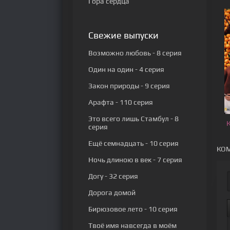
Гора сердца
Свежие выпуски
Возможно любовь
- 8 серия
Один на один
- 4 серия
Закон природы
- 9 серия
Арафта
- 110 серия
Это всего лишь Стамбул
- 8
серия
Ещё семнадцать
- 10 серия
КОМ
Ночь длиною в век
- 7 серия
Догу
- 32 серия
Дорога домой
Бирюзовое лето
- 10 серия
Твоё имя навсегда в моём