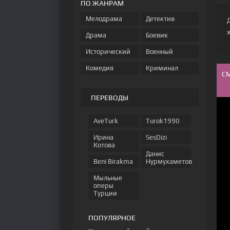
ПО ЖАНРАМ
Мелодрама
Детектив
Драма
Боевик
Исторический
Военный
Комедия
Криминал
С
ПЕРЕВОДЫ
AveTurk
Turok1990
Ирина
SesDizi
Котова
Данис
Beni Birakma
Нурмухаметов
Мыльные
оперы
Турции
ПОПУЛЯРНОЕ