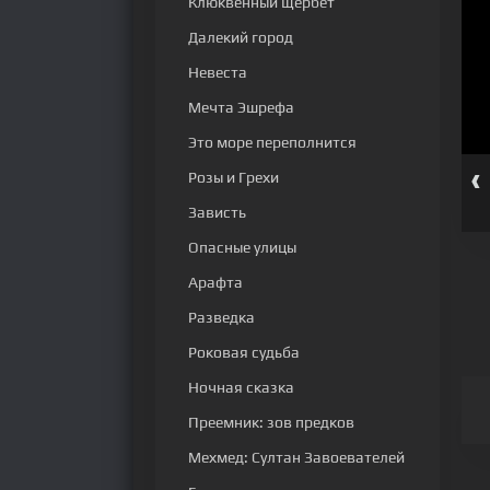
Клюквенный щербет
Далекий город
Невеста
Мечта Эшрефа
Это море переполнится
‹
Розы и Грехи
ерия
10 серия
11 серия
12 серия
13 серия
14 серия
Зависть
Опасные улицы
Арафта
Разведка
Роковая судьба
Ночная сказка
Преемник: зов предков
Мехмед: Султан Завоевателей