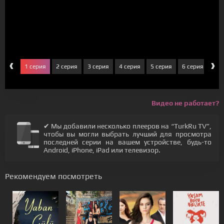
‹
›
1 серия
2 серия
3 серия
4 серия
5 серия
6 серия
7 с
Видео не работает?
✔ Мы добавили несколько плееров на “TurkRu TV”,
чтобы вы могли выбрать лучший для просмотра
последней серии на вашем устройстве, будь-то
Android, iPhone, iPad или телевизор.
Рекомендуем посмотреть