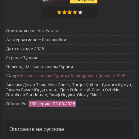
Оригинальное:
Ask Yarasi
Альтернативное:
Рана любви
Дата выхода:
2026
Страна:
Турция
Перевод:
Мыльные оперы Турции
Жанр:
Мыльные оперы Турции
/
Мелодрама
/
Драма
/
2026
Актеры:
Доган Тэнк, Alisa Günes, Turgut Çalhan, Джансу Кургун,
Эджем Симге Юрдатапан, Ejder Özkarsligil, Cansu Öztekin,
Dorukcan Sariduman, Элиф Инджи, Oktay Ekinci
Обновлён:
100 серия - 03.08.2026
Описание на русском