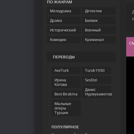
ПО ЖАНРАМ
Мелодрама
Детектив
Драма
Боевик
Исторический
Военный
Комедия
Криминал
С
ПЕРЕВОДЫ
AveTurk
Turok1990
Ирина
SesDizi
Котова
Данис
Beni Birakma
Нурмухаметов
Мыльные
оперы
Турции
ПОПУЛЯРНОЕ