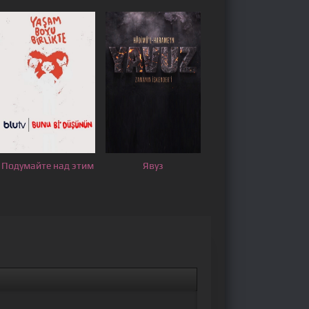
Подумайте над этим
Явуз