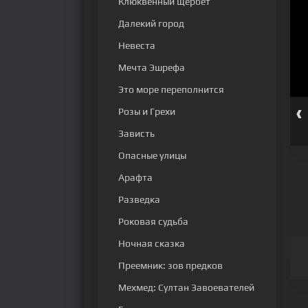
Клюквенный щербет
Далекий город
Невеста
Мечта Эшрефа
Это море переполнится
‹
Розы и Грехи
серия
32 серия
33 серия
34 серия
35 серия
36 серия
Зависть
Опасные улицы
Арафта
Разведка
Роковая судьба
Ночная сказка
Преемник: зов предков
Мехмед: Султан Завоевателей