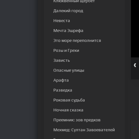
Клюквенный щербет
Далекий город
Невеста
Мечта Эшрефа
Это море переполнится
Розы и Грехи
Зависть
‹
серия
39 серия
40 серия
41 серия
42 серия
43 серия
Опасные улицы
Арафта
Разведка
Роковая судьба
Ночная сказка
Преемник: зов предков
Мехмед: Султан Завоевателей