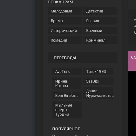
ПО ЖАНРАМ
Мелодрама
Детектив
Драма
Боевик
Исторический
Военный
Комедия
Криминал
С
ПЕРЕВОДЫ
AveTurk
Turok1990
Ирина
SesDizi
Котова
Данис
Beni Birakma
Нурмухаметов
Мыльные
оперы
Турции
ПОПУЛЯРНОЕ