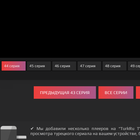
44 серия
45 серия
46 серия
47 серия
48 серия
49 с
ПРЕДЫДУЩАЯ 43 СЕРИЯ
ВСЕ СЕРИИ
✔ Мы добавили несколько плееров на “TurkRu T
просмотра турецкого сериала на вашем устройстве, бу