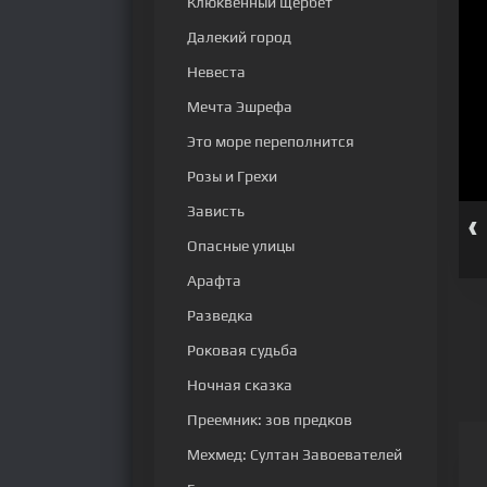
Клюквенный щербет
Далекий город
Невеста
Мечта Эшрефа
Это море переполнится
Розы и Грехи
Зависть
‹
серия
58 серия
59 серия
60 серия
61 серия
62 серия
Опасные улицы
Арафта
Разведка
Роковая судьба
Ночная сказка
Преемник: зов предков
Мехмед: Султан Завоевателей