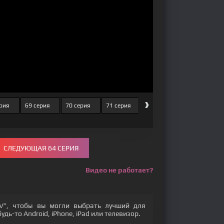
›
ерия
69 серия
70 серия
71 серия
72 серия
73 серия
СЛЕДУЮЩАЯ 64 СЕРИЯ
Видео не работает?
V”, чтобы вы могли выбрать лучший для
дь-то Android, iPhone, iPad или телевизор.