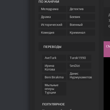
ПО ЖАНРАМ
Мелодрама
Детектив
Драма
Боевик
Исторический
Военный
Комедия
Криминал
С
ПЕРЕВОДЫ
AveTurk
Turok1990
Ирина
SesDizi
Котова
Данис
Beni Birakma
Нурмухаметов
Мыльные
оперы
Турции
ПОПУЛЯРНОЕ