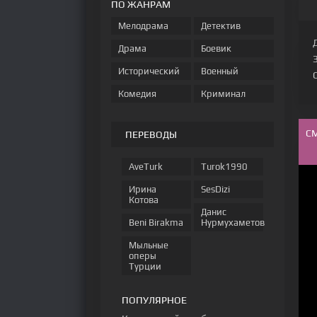
ПО ЖАНРАМ
Мелодрама
Детектив
Драма
Боевик
Исторический
Военный
Комедия
Криминал
С
ПЕРЕВОДЫ
AveTurk
Turok1990
Ирина
SesDizi
Котова
Данис
Beni Birakma
Нурмухаметов
Мыльные
оперы
Турции
ПОПУЛЯРНОЕ