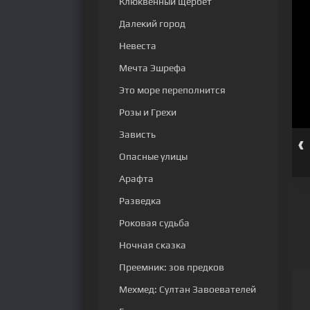
Клюквенный щербет
Далекий город
Невеста
Мечта Эшрефа
Это море переполнится
Розы и Грехи
Зависть
‹
серия
68 серия
69 серия
70 серия
71 серия
72 серия
Опасные улицы
Арафта
Разведка
Роковая судьба
Ночная сказка
Преемник: зов предков
Мехмед: Султан Завоевателей